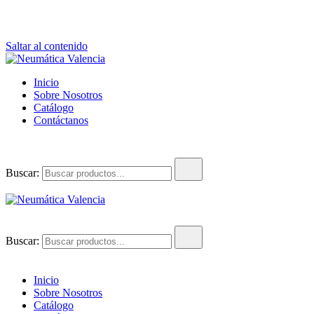
Saltar al contenido
Neumática Valencia
Venta y Asesoramiento en Equipos Neumáticos e Hidráulicos
Inicio
Sobre Nosotros
Catálogo
Contáctanos
Buscar:
Neumática Valencia
Venta y Asesoramiento en Equipos Neumáticos e Hidráulicos
Buscar:
Inicio
Sobre Nosotros
Catálogo