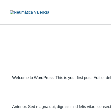
Saltar
al
contenido
Venta y Asesoramiento en Equipos Neumáticos e Hidrául
NEUMÁTICA VALENCIA
Welcome to WordPress. This is your first post. Edit or delet
NAVEGACIÓN
Anterior:
Sed magna dui, dignissim id felis vitae, consect