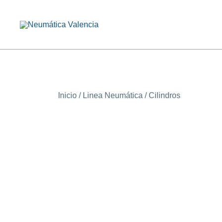
Saltar
al
contenido
Venta y Asesoramiento en Equipos Neumáticos e Hidrául
NEUMÁTICA VALENCIA
Inicio
/
Linea Neumática
/
Cilindros