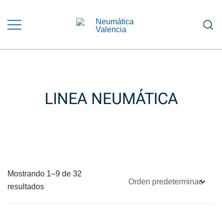
Saltar
al
contenido
Venta y Asesoramiento en Equipos
NEUMÁTICA VALENCIA
Neumáticos e Hidráulicos
LINEA NEUMÁTICA
Mostrando 1–9 de 32
resultados