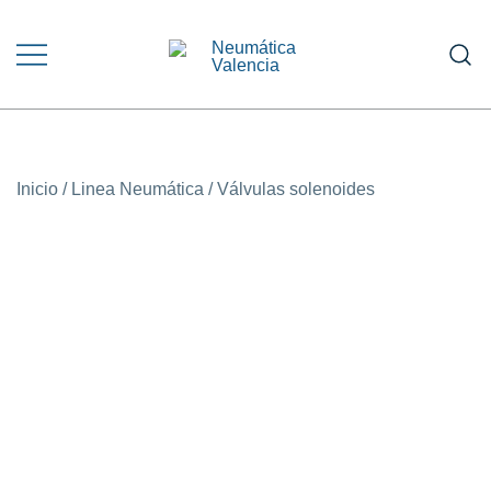
Saltar
al
contenido
Venta y Asesoramiento en Equipos
NEUMÁTICA VALENCIA
Neumáticos e Hidráulicos
Inicio
/
Linea Neumática
/
Válvulas solenoides