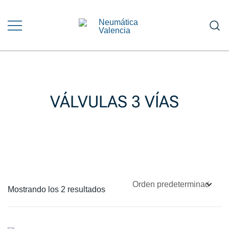
Saltar
al
contenido
Venta y Asesoramiento en Equipos
NEUMÁTICA VALENCIA
Neumáticos e Hidráulicos
VÁLVULAS 3 VÍAS
Mostrando los 2 resultados