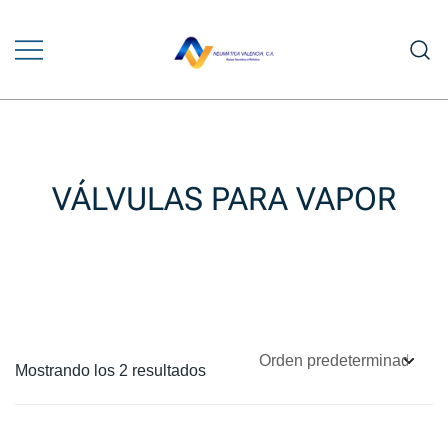
Saltar
al
contenido
Venta y Asesoramiento en Equipos
NEUMÁTICA VALENCIA
Neumáticos e Hidráulicos
VÁLVULAS PARA VAPOR
Mostrando los 2 resultados