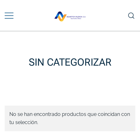
Saltar
al
contenido
Venta y Asesoramiento en Equipos
NEUMÁTICA VALENCIA
Neumáticos e Hidráulicos
SIN CATEGORIZAR
No se han encontrado productos que coincidan con
tu selección.