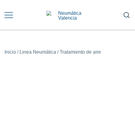
Saltar
al
contenido
Venta y Asesoramiento en Equipos
NEUMÁTICA VALENCIA
Neumáticos e Hidráulicos
Inicio
/
Linea Neumática
/
Tratamiento de aire