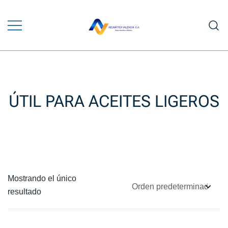
Saltar
al
contenido
Venta y Asesoramiento en Equipos
NEUMÁTICA VALENCIA
Neumáticos e Hidráulicos
ÚTIL PARA ACEITES LIGEROS
Mostrando el único
resultado