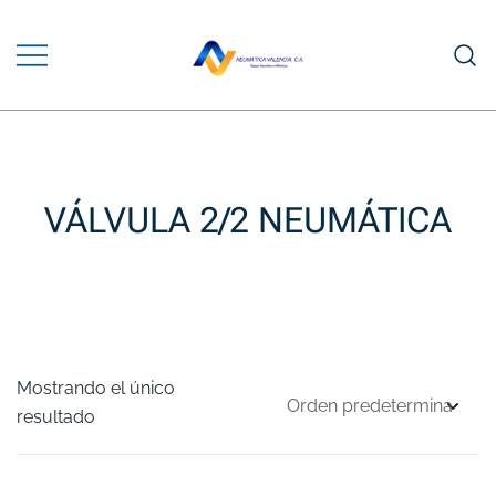
Saltar
al
contenido
Venta y Asesoramiento en Equipos
NEUMÁTICA VALENCIA
Neumáticos e Hidráulicos
VÁLVULA 2/2 NEUMÁTICA
Mostrando el único
resultado